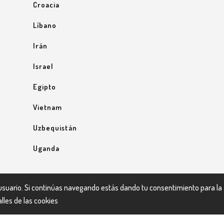
Croacia
Líbano
Irán
Israel
Egipto
Vietnam
Uzbequistán
Uganda
e usuario. Si continúas navegando estás dando tu consentimiento para la
lles de las cookies
política de privacidad
 de nuestra
.