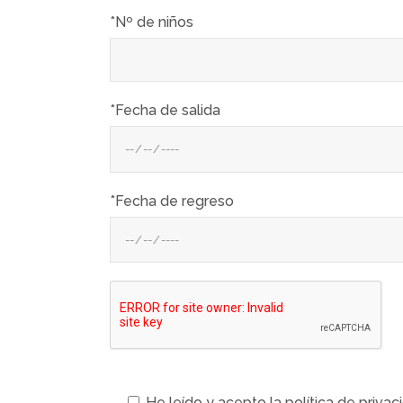
*Nº de niños
*Fecha de salida
*Fecha de regreso
He leído y acepto la política de privac