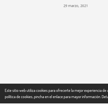
29 marzo, 2021
Este sitio web utiliza cookies para ofrecerte la mejor experiencia d
LaNau Viatges © Todos los derechos reservados.
política de cookies, pincha en el enlace para mayor información.
Deta
El uso de nuestra web constituye la aceptación implícita
Todos los precios incluyen el IVA vigente.