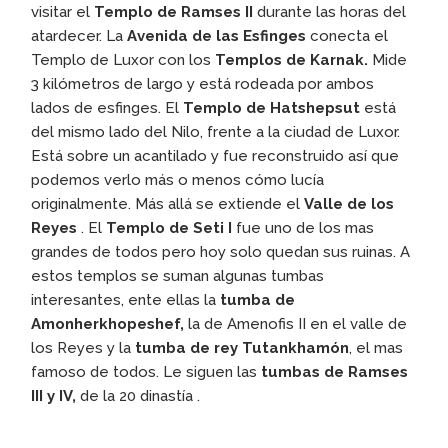
visitar el
Templo de Ramses II
durante las horas del
atardecer. La
Avenida de las Esfinges
conecta el
Templo de Luxor con los
Templos de Karnak.
Mide
3 kilómetros de largo y está rodeada por ambos
lados de esfinges. El
Templo de Hatshepsut
está
del mismo lado del Nilo, frente a la ciudad de Luxor.
Está sobre un acantilado y fue reconstruido así que
podemos verlo más o menos cómo lucía
originalmente. Más allá se extiende el
Valle de los
Reyes
. El
Templo de Seti I
fue uno de los mas
grandes de todos pero hoy solo quedan sus ruinas. A
estos templos se suman algunas tumbas
interesantes, ente ellas la
tumba de
Amonherkhopeshef,
la de Amenofis II
en el valle de
los Reyes y la
tumba de rey Tutankhamón
, el mas
famoso de todos. Le siguen las
tumbas de Ramses
III y IV,
de la 20 dinastía .