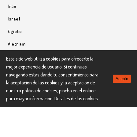
Irán
Israel
Egipto
Vietnam
Uzbequistán
Este sitio web utiliza cookies para ofrecerte la
mejor experiencia de usuario. Si continúas
Uganda
navegando estás dando tu consentimiento para
Acepto
la aceptación de las cookies y la aceptación de
nuestra política de cookies, pincha en el enlace
para mayor información.
Detalles de las cookies
LaNau Viatges © Todos los derechos reservados.
El uso de nuestra web constituye la aceptación implícita de
política de privacidad
nuestra
.
Todos los precios incluyen el IVA vigente.