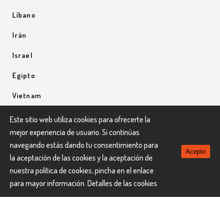
Líbano
Irán
Israel
Egipto
Vietnam
Uzbequistán
Este sitio web utiliza cookies para ofrecerte la
mejor experiencia de usuario. Si continúas
Uganda
navegando estás dando tu consentimiento para
Acepto
la aceptación de las cookies y la aceptación de
nuestra política de cookies, pincha en el enlace
para mayor información.
Detalles de las cookies
LaNau Viatges © Todos los derechos reservados.
El uso de nuestra web constituye la aceptación implícita de
política de privacidad
nuestra
.