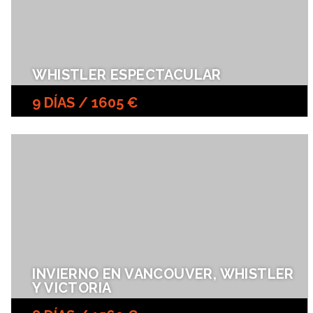
WHISTLER ESPECTACULAR
9 DÍAS / 1605 €
INVIERNO EN VANCOUVER, WHISTLER
Y VICTORIA