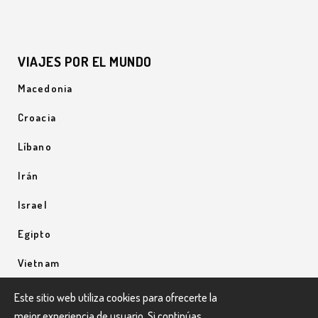
VIAJES POR EL MUNDO
Macedonia
Croacia
Líbano
Irán
Israel
Egipto
Vietnam
Uzbequistán
Este sitio web utiliza cookies para ofrecerte la
mejor experiencia de usuario. Si continúas