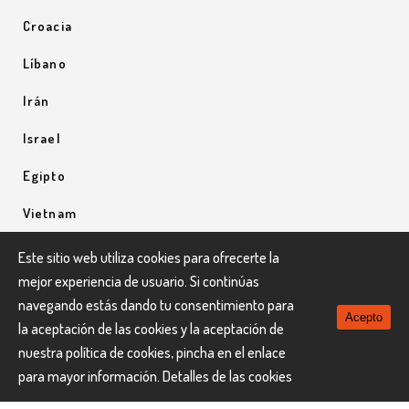
Croacia
Líbano
Irán
Israel
Egipto
Vietnam
Uzbequistán
Este sitio web utiliza cookies para ofrecerte la
mejor experiencia de usuario. Si continúas
Uganda
navegando estás dando tu consentimiento para
Acepto
la aceptación de las cookies y la aceptación de
nuestra política de cookies, pincha en el enlace
para mayor información.
Detalles de las cookies
LaNau Viatges © Todos los derechos reservados.