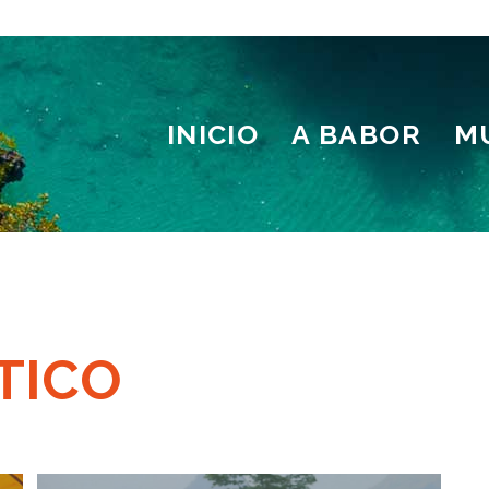
INICIO
A BABOR
M
TICO