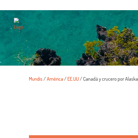
Mundis
/
América
/
EE.UU
/ Canadá y crucero por Alask