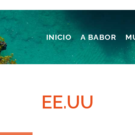
INICIO
A BABOR
M
a
EE.UU