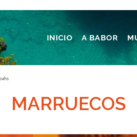
INICIO
A BABOR
M
sbahs
MARRUECOS