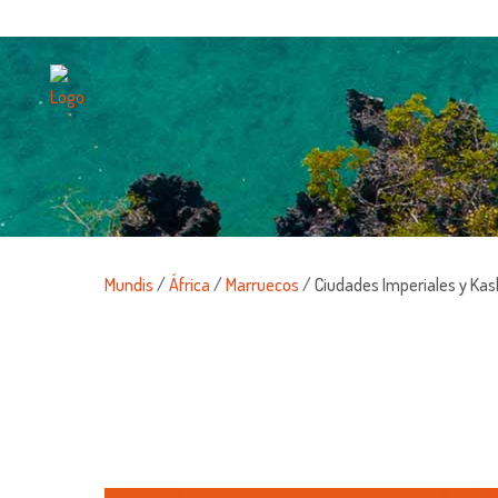
Mundis
/
África
/
Marruecos
/ Ciudades Imperiales y Ka