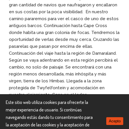
gran cantidad de navíos que naufragaron y encallaron
en sus costas por la poca visibilidad. En nuestro
camino pararemos para ver el casco de uno de estos
antiguos barcos. Continuación hasta Cape Cross
donde habita una gran colonia de focas. Tendremos la
oportunidad de verlas desde muy cerca. Cruzando las
pasarelas que pasan por encima de ellas.
Continuación del viaje hasta la región de Damaraland.
Según se vaya adentrando en esta región percibirá el
cambio, no solo de paisaje. Se encontrará con una
región menos desarrollada, más inhóspita y más
virgen, tierra de los Himbas. Llegada a la zona
protegida de Twyfelfontein y acomodación en
nuestro alojamiento. Cena en el lodge.
Este sitio web utiliza cookies para ofrecerte la
TWYFELFONTEIN COUNTRY LODGE
Alojamiento:
mejor experiencia de usuario. Si continúas
navegando estás dando tu consentimiento para
Día 8 TWYFELFONTEIN –
Acepto
la aceptación de las cookies y la aceptación de
ETOSHA