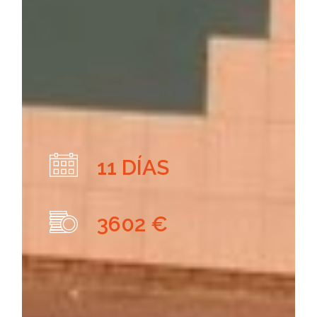
11 DÍAS
3602 €