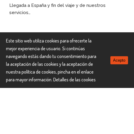
Llegada a España y fin del viaje y de nuestros
servicios…
Este sitio web utiliza cookies para ofrecerte la
mejor experiencia de usuario. Si continúas
INCLUYE
navegando estás dando tu consentimiento para
Acepto
la aceptación de las cookies y la aceptación de
nuestra política de cookies, pincha en el enlace
para mayor información.
Detalles de las cookies
Vuelos de línea regular
TURKISH AIRLINES
en clases
especiales de reserva
Hoteles con desayuno americano diario
Vuelos domésticos entre Xian-Shanghai y Tren de alta
velocidad entre Pekin-Xian
Almuerzos de comida China indicados en el programa