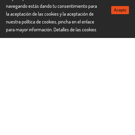
habitación doble
1.252 €
Temporada 2
Diciembre 15*,
navegando estás dando tu consentimiento para
22*, 29 Enero 5* Precio por persona en habitación
Acepto
la aceptación de las cookies y la aceptación de
doble
1.790 €
Temporada 3
Enero 12, 19, 26
nuestra política de cookies, pincha en el enlace
Febrero 2, 9 Marzo 8, 15, 22 Precio por
para mayor información.
Detalles de las cookies
persona en habitación doble
1.290 €
Temporada 4
Febrero
16 Precio por persona en habitación doble
1.344 €
Temporada 5
Febrero 23 Marzo 1 Precio por
persona en habitación doble
1.315 €
Notas
Las tasas aéreas son aproximadas ( 305 € ) y están
incluidas en el precio . Se reconfirmarán el día de la emisión
de los billetes.
Consultar suplementos temporada Navidad