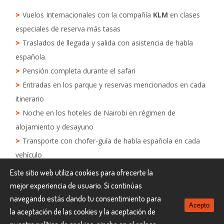
Vuelos Internacionales con la compañía
KLM
en clases
especiales de reserva más tasas
Traslados de llegada y salida con asistencia de habla
española.
Pensión completa durante el safari
Entradas en los parque y reservas mencionados en cada
itinerario
Noche en los hoteles de Nairobi en régimen de
alojamiento y desayuno
Transporte con chofer-guía de habla española en cada
vehículo
Restaurante Carnívore ( comida o cena )
Este sitio web utiliza cookies para ofrecerte la
Obsequio de un sombrero de safari y un saquito de café
mejor experiencia de usuario. Si continúas
Keniata
navegando estás dando tu consentimiento para
Acepto
Flying`s Doctor: servicio de evacuación pero no médico
la aceptación de las cookies y la aceptación de