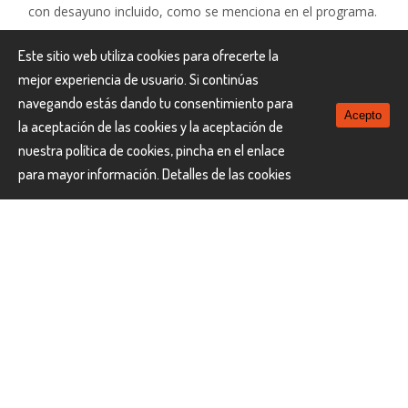
con desayuno incluido, como se menciona en el programa.
En Swaswara el alojamiento está en régimen de pensión
Este sitio web utiliza cookies para ofrecerte la
completa desde la cena del día 2 y finalizando con el
mejor experiencia de usuario. Si continúas
almuerzo el dia 8. En total 6 desayunos + 6 almuerzos + 6
navegando estás dando tu consentimiento para
cenas
Acepto
la aceptación de las cookies y la aceptación de
Porte equipaje en el aeropuerto y hotel
nuestra política de cookies, pincha en el enlace
Guía local español en caso de no disponibilidad la visita
para mayor información.
Detalles de las cookies
será realizada con guía local de habla inglesa en Mumbai.
No hay guías locales en Goa y Swaswara.
Todos los impuestos aplicables en la actualidad sobre el
hotel
Transporte incluyendo el impuesto sobre el servicio
El paquete Wellnes “estilo de vida en Swasara”
Seguro vacacional
El paquete Wellnes “estilo de vida en Swasara"