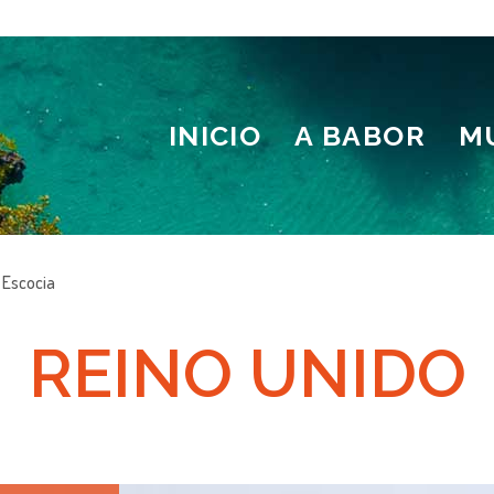
INICIO
A BABOR
M
 Escocia
REINO UNIDO