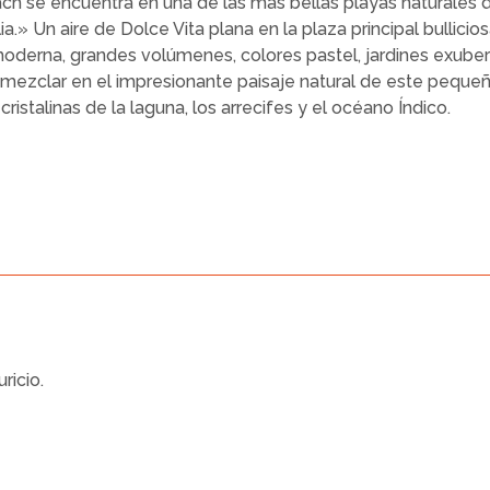
ch se encuentra en una de las más bellas playas naturales 
.» Un aire de Dolce Vita plana en la plaza principal bullicios
 moderna, grandes volúmenes, colores pastel, jardines exube
clar en el impresionante paisaje natural de este pequeño r
cristalinas de la laguna, los arrecifes y el océano Índico.
ricio.