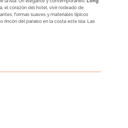
de la isla. Un elegante y contemporáneo,
Long
a, el corazón del hotel, vivir rodeado de
rantes, formas suaves y materiales típicos
incón del paraíso en la costa este isla. Las