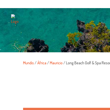
Mundis
/
África
/
Mauricio
/ Long Beach Golf & Spa Resor