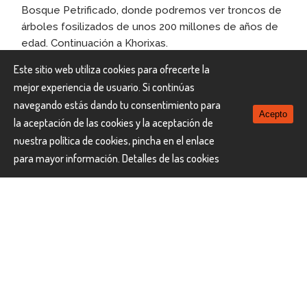
Bosque Petrificado, donde podremos ver troncos de
árboles fosilizados de unos 200 millones de años de
edad. Continuación a Khorixas.
DAMARA MOPANE LODGE
Alojamiento :
Este sitio web utiliza cookies para ofrecerte la
mejor experiencia de usuario. Si continúas
Día 8 KHORIXAS– ETOSHA
navegando estás dando tu consentimiento para
Acepto
la aceptación de las cookies y la aceptación de
nuestra política de cookies, pincha en el enlace
Tras el desayuno salida por carretera hacia el Parque
para mayor información.
Detalles de las cookies
Nacional Etosha, uno de los parques más poblados
de vida salvaje. Se pueden ver grandes manadas de
muchas especies (antílopes, kudu, zebras, gnus,
gacelas), muchísimos elefantes y jirafas. Y por
supuesto, tendrá la oportunidad de cruzarse con
manadas de leones y con el escurridizo leopardo.
Podremos parar en nuestro alojamiento para dejar las
maletas y comer, antes de comenzar nuestro primer
safari por la tarde.