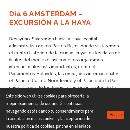
Día 6 AMSTERDAM –
EXCURSIÓN A LA HAYA
Desayuno. Saldremos hacia la Haya, capital
administrativa de los Países Bajos, donde visitaremos
el centro histórico de la ciudad, cuyas calles datan de
finales del medievo, así como los organismos
internacionales más importantes, como el
Parlamentos Holandés, las embajadas internacionales,
el Palacio Real de Noordeinde y el Palacio de la Paz,
primera sede de los tribunales internacionales de la
ONU, así como la Corte Penal Internacional y la
Este sitio web utiliza cookies para ofrecerte la
Europol, entre otros puntos de interés turístico
mejor experiencia de usuario. Si continúas
relevante. La Haya además conserva tradiciones
navegando estás dando tu consentimiento para
Acepto
gastronómicas de pueblo marinero, donde se pueden
la aceptación de las cookies y la aceptación de
degustar especialidades como el “kibbeling”. Tiempo
nuestra política de cookies, pincha en el enlace
libre y regreso a Ámsterdam en tren.