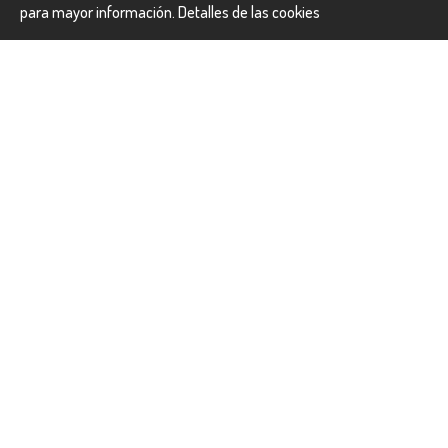
para mayor información.
Detalles de las cookies
ROOM MATE AITANA
Alojamiento:
Día 7 AMSTERDAM – FIN DEL
VIAJE
Desayuno. Tiempo libre hasta la hora de traslado al
aeropuerto para salir con dirección a su ciudad de
destino. Fin de nuestros servicios.
INCLUYE