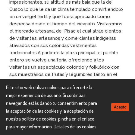
impresionantes, su altitud es más baja que la de
Cusco lo que le da un clima templado convirtiendolo
en un vergel fértil y que fuera apreciado como
despensa desde el tiempo del incanato. Visitaremos
el mercado artesanal de Pisac el cual atrae cientos
de visitantes, artesanos y comerciantes indígenas
ataviados con sus coloridas vestimentas
tradicionales.A partir de la plaza principal, el pueblo
entero se vuelve una feria, ofreciendo a los
visitantes un espectáculo colorido y folklórico con
sus muestrarios de frutas y legumbres tanto en el
suelo como en las paradas, podrás recorrerlo y
Este sitio web utiliza cookies para ofrecerte la
comprar artesanías: telas multicolores, tejidos,
mejor experiencia de usuario. Si continúas
ponchos tradicionales, alhajas, antigüedades, objetos
navegando estás dando tu consentimiento para
para rituales entre otros y si te animas a probar algo
Acepto
la aceptación de las cookies y la aceptación de
tradicional pasa por los hornos a leña de pan y
empanadas. Almuerzo incluido. Luego, continuación a
nuestra política de cookies, pincha en el enlace
Ollantaytambo, uno de los pueblos incaicos mejor
para mayor información.
Detalles de las cookies
conservados donde visitaremos la fortaleza, resto