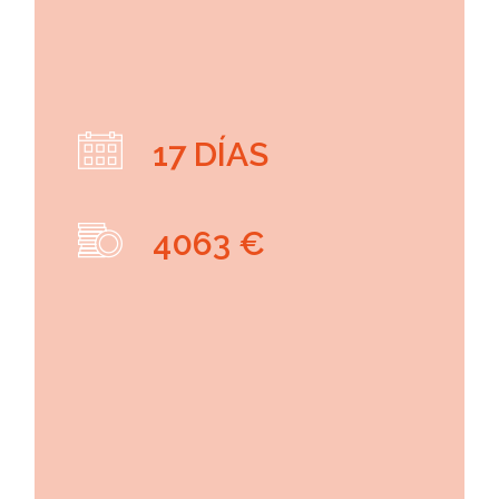
17 DÍAS
4063 €