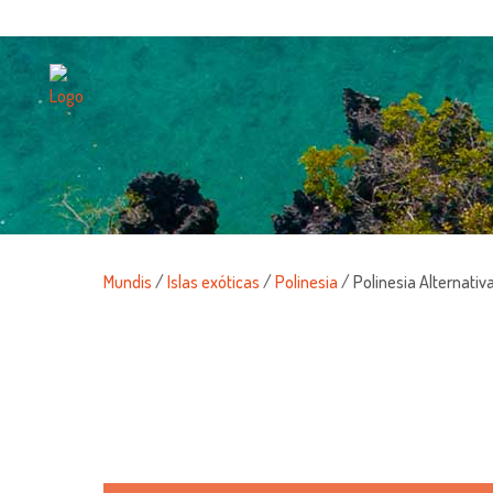
Mundis
/
Islas exóticas
/
Polinesia
/ Polinesia Alternativ