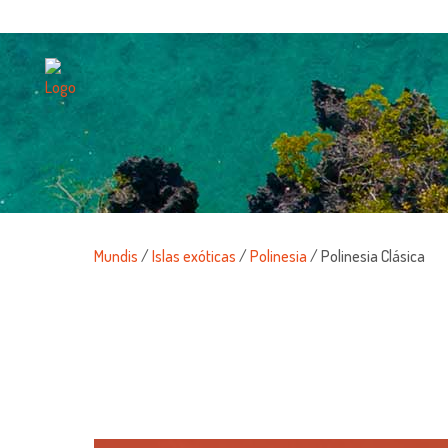
Mundis
/
Islas exóticas
/
Polinesia
/ Polinesia Clásica