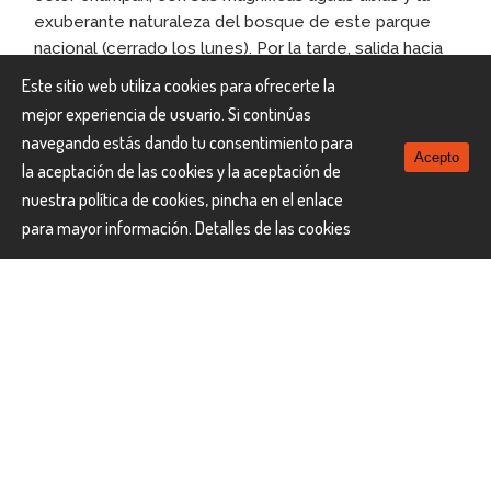
exuberante naturaleza del bosque de este parque
nacional (cerrado los lunes). Por la tarde, salida hacia
San José. Devolución del vehículo arrendado.
Este sitio web utiliza cookies para ofrecerte la
HOTEL COUNTRY INN
Alojamiento:
mejor experiencia de usuario. Si continúas
navegando estás dando tu consentimiento para
Acepto
Día 8 SAN JOSE –
la aceptación de las cookies y la aceptación de
MADRID/BARCELONA
nuestra política de cookies, pincha en el enlace
para mayor información.
Detalles de las cookies
A la hora indica, traslado al aeropuerto para coger el
vuelo de regreso a España.
Día 9 MADRID/BARCELONA
Llegada a España y… Fin del viaje y de nuestros
servicios.