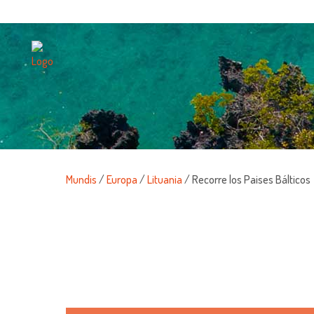
Mundis
/
Europa
/
Lituania
/ Recorre los Paises Bálticos