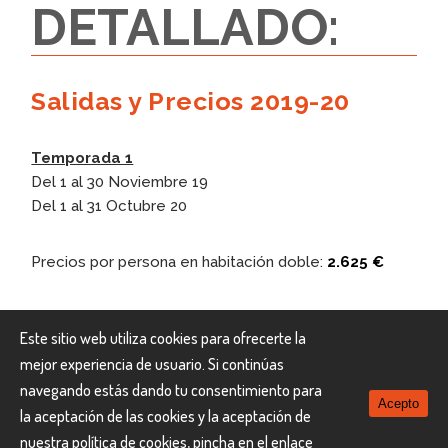
DETALLADO:
Salidas y Precios 2019-20
Temporada 1
Del 1 al 30 Noviembre 19
Del 1 al 31 Octubre 20
Precios por persona en habitación doble:
2.625 €
Temporada 2
Este sitio web utiliza cookies para ofrecerte la
Del 1 al 15 Diciembre 19
mejor experiencia de usuario. Si continúas
Del 6 Enero al 28 Abril 20
navegando estás dando tu consentimiento para
Acepto
la aceptación de las cookies y la aceptación de
Precio por persona en habitación doble:
2.475 €
nuestra política de cookies, pincha en el enlace