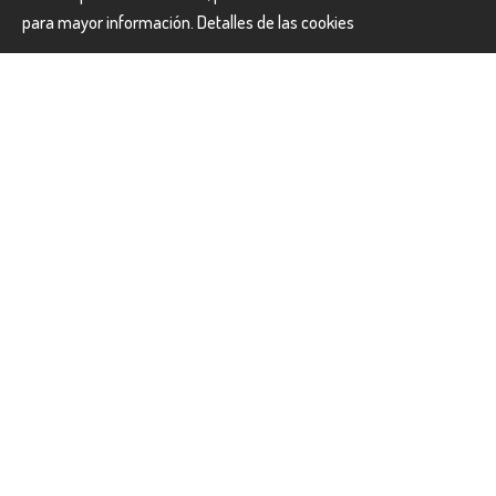
para mayor información.
Detalles de las cookies
Temporada 3
Del 16 al 21 diciembre 19
Precio por persona en habitación doble:
2.600 €
Temporada 4
Del 29 Abril al 25 Junio 20
Del 18 Agosto al 30 Septiembre 20
Precio por persona en habitación doble:
2.303 €
Temporada 5
Del 26 Junio al 17 Agosto 20
Precio por persona en habitación doble:
2.428 €