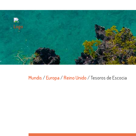
Mundis
/
Europa
/
Reino Unido
/ Tesoros de Escocia