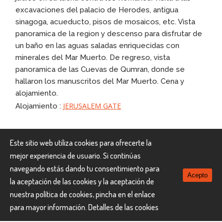
excavaciones del palacio de Herodes, antigua
sinagoga, acueducto, pisos de mosaicos, etc. Vista
panoramica de la region y descenso para disfrutar de
un baño en las aguas saladas enriquecidas con
minerales del Mar Muerto. De regreso, vista
panoramica de las Cuevas de Qumran, donde se
hallaron los manuscritos del Mar Muerto. Cena y
alojamiento.
JERUSALEM GATE
Alojamiento :
Día 8 MAR MUERTO
Este sitio web utiliza cookies para ofrecerte la
mejor experiencia de usuario. Si continúas
Traslado del hotel en Jerusalen hacia el hotel en Mar
navegando estás dando tu consentimiento para
Acepto
Muerto.Cena y alojamiento Mar Muerto.
la aceptación de las cookies y la aceptación de
DAVID
Alojamiento :
nuestra política de cookies, pincha en el enlace
para mayor información.
Detalles de las cookies
Día 9 y 10 MAR MUERTO