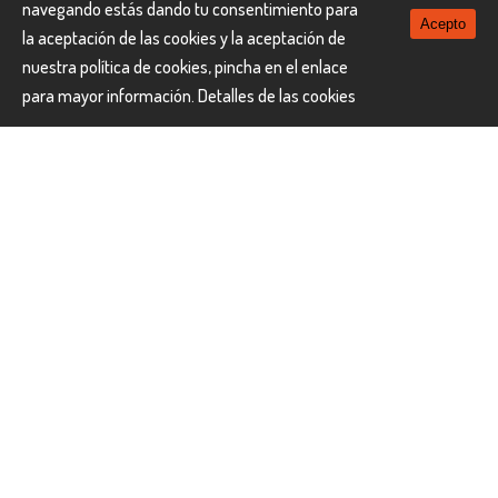
navegando estás dando tu consentimiento para
Acepto
la aceptación de las cookies y la aceptación de
Temporada 4
nuestra política de cookies, pincha en el enlace
Del 23 Julio al 16 Agosto 20
para mayor información.
Detalles de las cookies
Precio por persona en habitación doble
2.856 €
Temporada 5
Del 17 al 31 Agosto 20
Precio por persona en habitación doble
2.394 €
Notas
Las tasas aéreas son aproximadas ( 430 € ) y están
incluidas en el precio . Se reconfirmarán el día de la emisión
de los billetes