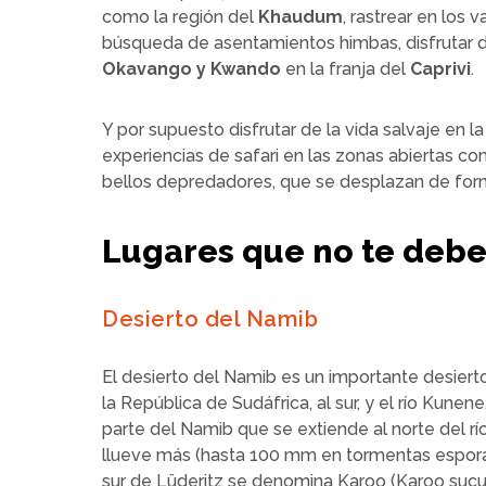
como la región del
Khaudum
, rastrear en los 
búsqueda de asentamientos himbas, disfrutar 
Okavango y Kwando
en la franja del
Caprivi
.
Y por supuesto disfrutar de la vida salvaje en 
experiencias de safari en las zonas abiertas c
bellos depredadores, que se desplazan de form
Lugares que no te deb
Desierto del Namib
El desierto del Namib es un importante desierto
la República de Sudáfrica, al sur, y el río Kun
parte del Namib que se extiende al norte del r
llueve más (hasta 100 mm en tormentas esporád
sur de Lüderitz se denomina Karoo (Karoo sucu