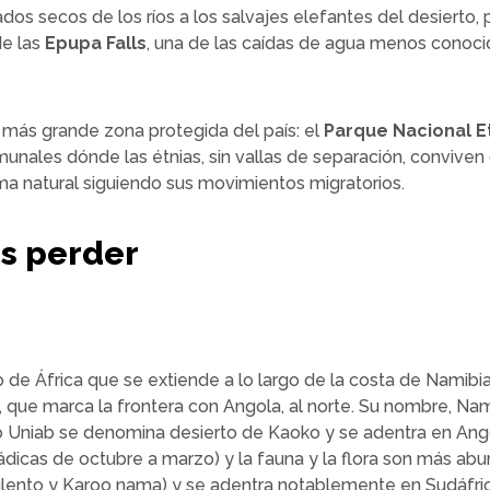
vados secos de los ríos a los salvajes elefantes del desierto
de las
Epupa Falls
, una de las caídas de agua menos conocid
la más grande zona protegida del país: el
Parque Nacional E
omunales dónde las étnias, sin vallas de separación, conviv
a natural siguiendo sus movimientos migratorios.
es perder
 de África que se extiende a lo largo de la costa de Namibia
ene, que marca la frontera con Angola, al norte. Su nombre, 
ío Uniab se denomina desierto de Kaoko y se adentra en Ango
icas de octubre a marzo) y la fauna y la flora son más abu
lento y Karoo nama) y se adentra notablemente en Sudáfrica;