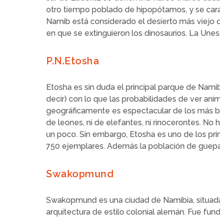
otro tiempo poblado de hipopótamos, y se cara
Namib está considerado el desierto más viejo d
en que se extinguieron los dinosaurios. La Un
P.N.Etosha
Etosha es sin duda el principal parque de Namib
decir) con lo que las probabilidades de ver ani
geográficamente es espectacular de los más bo
de leones, ni de elefantes, ni rinocerontes. N
un poco. Sin embargo, Etosha es uno de los pr
750 ejemplares. Además la población de guepa
Swakopmund
Swakopmund es una ciudad de Namibia, situada e
arquitectura de estilo colonial alemán. Fue fu