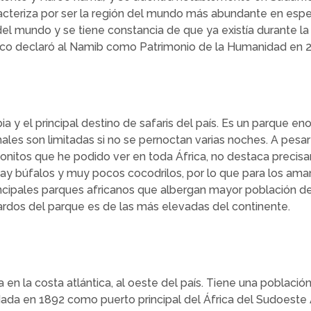
cteriza por ser la región del mundo más abundante en espec
el mundo y se tiene constancia de que ya existía durante la 
esco declaró al Namib como Patrimonio de la Humanidad en 2
ia y el principal destino de safaris del país. Es un parque 
males son limitadas si no se pernoctan varias noches. A pes
nitos que he podido ver en toda África, no destaca precis
o hay búfalos y muy pocos cocodrilos, por lo que para los am
incipales parques africanos que albergan mayor población d
rdos del parque es de las más elevadas del continente.
n la costa atlántica, al oeste del país. Tiene una població
ndada en 1892 como puerto principal del África del Sudoeste